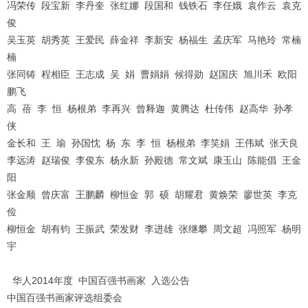
冯荣传 段宝新 李丹奎 张红娜 段国和 钱铁石 李任娥 袁作云 袁克
俊
吴玉英 胡秀英 王爱民 薛金祥 李新安 杨福生 孟庆军 马艳玲 常楠
楠
张同铸 程相臣 王志成 吴 娟 曹娟娟 候得勋 赵国庆 旭川禾 欧阳
鹏飞
高 蓓 李 恒 杨根弟 李再兴 曾释迦 黄腾达 杜传伟 赵高华 孙孝
侠
金长和 王 瑜 孙国忱 杨 东 李 恒 杨根弟 李笑娟 王伟斌 张天良
李远涛 赵瑞俊 李俊东 杨永新 孙殿德 常文斌 康玉山 陈能倡 王金
阳
张金顺 曾庆富 王鹏麟 柳恒金 郭 硕 胡耀君 黄焕荣 廖世英 李克
俭
柳恒金 胡有钧 王振武 荣发财 李进雄 张继攀 周文超 冯照军 杨明
宇
华人2014年度 中国百强书画家 入选公告
中国百强书画家评选组委会