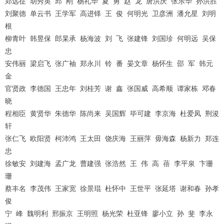
郑远征 胡秀英 邱 刚 杨礼华 夏 勇 赵 龙 唐洪庆 张乐华 孙洪胜
刘聚德 单云书 王学军 高进铎 王 俊 何明光 卫彦洲 潘允星 刘明
根
柳青叶 韩昱保 郎杲承 杨海波 刘 飞 张建锋 刘国珍 何明远 吴保
忠
安伟丽 梁启飞 张广袖 郑永川 铃 番 晏文章 杨怀生 邵 军 韩元
金
官贤政 李德国 王忠年 刘桂芳 谢 鑫 张国威 高希顺 谭家栋 邓春
晓
程相臣 黄贤华 朱德华 陈尚来 吴国辉 毕可建 李京海 杜爱凤 荆浚
轩
张仁飞 欧阳贤 柯沛鸿 王太田 饶庆海 王丽萍 毋海森 杨新力 郑连
忠
徐敏安 刘建海 孟广龙 曹建强 张浩然 王 伟 高 蓓 李平泉 卞珊
珊
蔡丰名 李茂伟 王家宽 徐景琨 杜怀中 王世平 张延塔 谢和春 孙孝
俊
宁 峰 魏明利 邢振京 王明照 杨光荣 杜亚锋 廖小立 孙 斐 李永