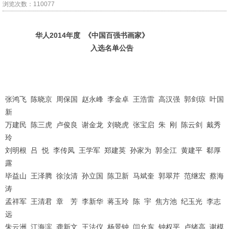
浏览次数：110077
华人
2014
年度
《中国百强书画家》
入选名单公告
张鸿飞 陈晓京 周保国 赵永峰 李金卓 王浩雷 高汉强 郭剑琼 叶国
新
万建民 陈三虎 卢俊良 谢金龙 刘晓虎 张宝启 朱 刚 陈云剑 戴秀
玲
刘明根 吕 悦 李传凤 王学军 郑建英 孙家为 郭全江 黄建平 郗厚
露
毕益山 王泽腾 徐汝清 孙立国 陈卫新 马斌奎 郭翠芹 范继宏 蔡海
涛
孟祥军 王清君 章 芳 李新华 蒋玉玲 陈 宇 焦方池 纪玉光 李志
远
朱云洲 江海滨 龚新文 王法仪 杨景钟 闫允东 钟权平 卢绪高 谢模