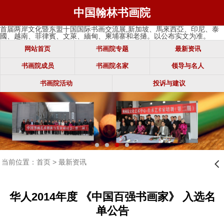
中国翰林书画院
首届两岸文化暨东盟十国国际书画交流展,新加坡、馬來西亞、印尼、泰
國、越南、菲律賓、文萊、緬甸、柬埔寨和老撾。以公布实文为准。
网站首页
书画院专题
最新资讯
书画院成员
书画院名家
领导与名人
书画院活动
投诉与建议
当前位置：
首页
>
最新资讯
󰊒
华人2014年度 《中国百强书画家》 入选名
单公告