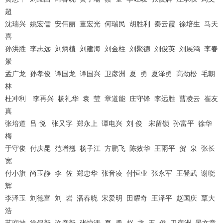
超
沈瑞兴 姚宏儒 安伟丽 董宏光 何瑞民 胡胜利 秦云霞 徐培生 马天
喜
孙洪胜 李志远 刘炳植 刘建海 刘金柱 刘聚德 刘俊英 刘展鸿 李春
景
孟广龙 孙孝俊 谭国龙 谭国兴 卫彦洲 夏 勇 夏泽勇 高劲松 毛朝
林
杜冲利 李再兴 杨礼华 袁 莹 章道能 庄守锋 李远胜 曹凌云 崔友
真
张培道 吕 悦 张又字 郑永上 谭电兴 刘 俊 宋留锁 孙富平 徐华
梅
于守俊 付庆昆 范增翘 杨子江 方鹏飞 陈效华 王雨平 贺 泉 张长
宽
付小旗 尚玉静 李 佐 郑忠华 张音凌 付恒业 张永军 王登武 谢晓
辉
李泽玉 刘德富 刘 岩 潘春晓 宋爱明 田耀奇 王泽平 赵国庆 覃大
浩