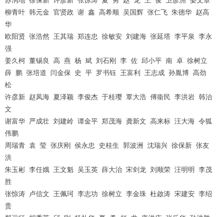
苏润地 徐保新 许彦新 张惊涛 夏 勇 赵 龙 王 俊 卫彦洲 晏文章
柳青叶 韩元金 官贤政 谢 鑫 高希顺 吴国辉 张仁飞 朱德华 赵高
华
欧阳贤 张浩然 王其瑞 郑连忠 徐敏安 刘建海 张延塔 李平泉 李永
强
姜久柯 董锡良 高 燕 杨 斌 刘石刚 李 佐 邱小平 南 卓 徐树立
薛 鹏 张培道 闫金保 史 平 罗书钰 王富利 王志成 孙胤博 高劲
松
许彦新 赵凤海 夏泽颖 李俊杰 于桂璎 覃大浩 傅衞民 李洪岩 韩治
文
谢富华 严成壮 刘建岭 谭金平 郑茂海 龚新文 高来标 汪大海 令狐
伟鹏
周瑞青 袁 莹 张庆刚 侯永忠 史桂生 郭波洲 沈瑞兴 徐保新 张友
洪
朱玉彬 李任娥 王文魁 吴玉英 薛大治 宋剑龙 刘顺荣 汪明明 李茂
胜
张惊涛 卢信文 王佩珂 李志功 徐树立 李金珠 杜啟涛 宋建安 李绍
贵