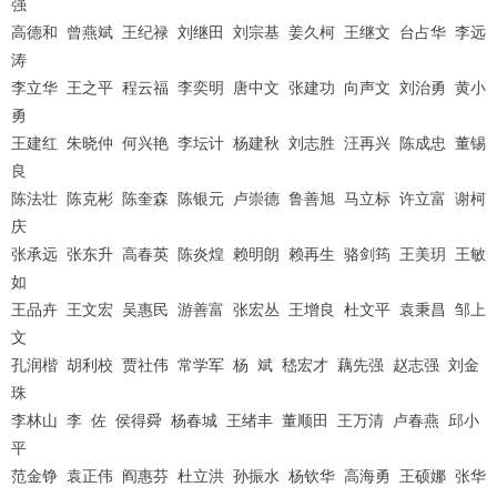
强
高德和 曾燕斌 王纪禄 刘继田 刘宗基 姜久柯 王继文 台占华 李远
涛
李立华 王之平 程云福 李奕明 唐中文 张建功 向声文 刘治勇 黄小
勇
王建红 朱晓仲 何兴艳 李坛计 杨建秋 刘志胜 汪再兴 陈成忠 董锡
良
陈法壮 陈克彬 陈奎森 陈银元 卢崇德 鲁善旭 马立标 许立富 谢柯
庆
张承远 张东升 高春英 陈炎煌 赖明朗 赖再生 骆剑筠 王美玥 王敏
如
王品卉 王文宏 吴惠民 游善富 张宏丛 王增良 杜文平 袁秉昌 邹上
文
孔润楷 胡利校 贾社伟 常学军 杨 斌 嵇宏才 藕先强 赵志强 刘金
珠
李林山 李 佐 侯得舜 杨春城 王绪丰 董顺田 王万清 卢春燕 邱小
平
范金铮 袁正伟 阎惠芬 杜立洪 孙振水 杨钦华 高海勇 王硕娜 张华