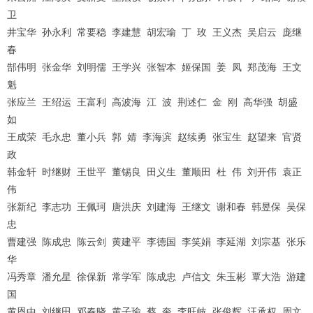
卫
井宝华 孙永利 常要稳 李建慧 胡宏瑜 丁 玫 王义杰 吴启云 庞继
春
1
2
3
4
郜伟明 张金华 刘明儒 王学兴 张智本 姬保国 姜 凤 郑茂海 王文
魁
张应兰 王绍运 王富利 高波海 江 波 荆述仁 金 刚 高华强 胡盛
如
王成荣 毛永忠 董小兵 郭 婧 李海滨 赵续勇 张宝生 赵望来 官贤
政
韩金轩 时继财 王世平 董锡良 田义生 董顺田 杜 伟 刘开伟 袁正
伟
张新纪 李志功 王佩珂 唐洪庆 刘建海 王继文 谢和春 韩昱保 吴保
忠
曹建强 陈成忠 陈云剑 黄建平 李德国 李笑娟 李延湖 刘宗基 张乐
华
冯秀章 潘允星 徐保新 常学军 陈成忠 卢信文 朱玉彬 覃大浩 游建
国
黄恩中 刘继田 邓春晓 黄子瑜 蔡 奎 李旺岐 张俊辉 汪承权 周文