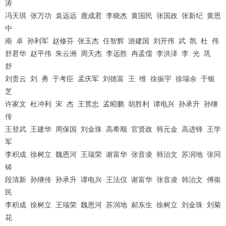
涛
冯天琪 张万功 袁远远 鹿成君 李晓杰 黄国民 张国政 张新纪 黄恩
中
南 卓 孙利军 赵修芬 张玉杰 任智辉 游建国 刘开伟 武 凯 杜 伟
舒君华 赵平伟 朱云洲 周天杰 李远胜 冉孟儒 李洪泽 李 光 巩
舒
刘贵云 刘 勇 于考臣 孟庆军 刘德富 王 维 徐振宇 徐瑞余 于银
芝
许家文 杜冲利 宋 杰 王贯忠 孟昭鹏 胡胜利 谭电兴 孙承升 孙继
传
王登武 王建华 周保国 刘金珠 高希顺 官贤政 韩元金 高进铎 王学
军
李积成 徐树立 魏恩河 王瑞荣 谢富华 张音凌 韩治文 苏润地 张同
铸
段清新 孙继传 孙承升 谭电兴 王法仪 谢富华 张音凌 韩治文 傅衞
民
李积成 徐树立 王瑞荣 魏恩河 苏润地 郝东生 徐树立 刘金珠 刘菊
花