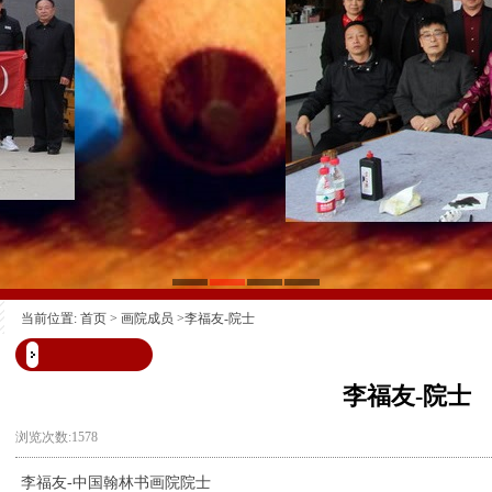
当前位置:
首页
>
画院成员
>李福友-院士
李福友-院士
浏览次数:1578
李福友-中国翰林书画院
院士