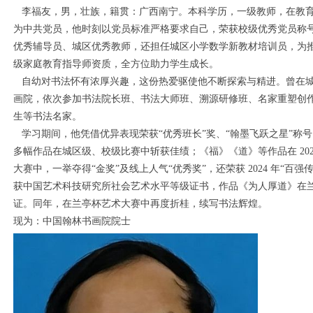
李福友，男，壮族，籍贯：广西南宁。本科学历，一级教师，在教育
为中共党员，他时刻以党员标准严格要求自己，荣获校级优秀党员称
优秀辅导员、城区优秀教师，还担任城区小学数学新教材培训员，为
级家庭教育指导师资质，全方位助力学生成长。
自幼对书法怀有浓厚兴趣，这份热爱驱使他不断探索与精进。曾在城
画院，依次参加书法院长班、书法大师班、溯源研修班、名家重塑创
生等书法名家。
学习期间，他凭借优异表现荣获“优秀班长”奖、“翰墨飞跃之星”称
多幅作品在城区级、校级比赛中斩获佳绩；《福》《道》等作品在 202
大赛中，一举夺得“金奖”及线上人气“优秀奖”，还荣获 2024 年“百强
获中国艺术科技研究所社会艺术水平等级证书，作品《为人厚道》在兰
证。同年，在兰亭杯艺术大赛中再度折桂，续写书法辉煌。
1
2
3
4
现为：中国翰林书画院院士