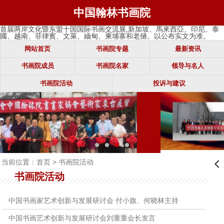
中国翰林书画院
首届两岸文化暨东盟十国国际书画交流展,新加坡、馬來西亞、印尼、泰
國、越南、菲律賓、文萊、緬甸、柬埔寨和老撾。以公布实文为准。
网站首页
书画院专题
最新资讯
书画院成员
书画院名家
领导与名人
书画院活动
投诉与建议
当前位置：
首页
> 书画院活动
󰊒
书画院活动
中国书画家艺术创新与发展研讨会 付小旗、何晓林主持
中国书画艺术创新与发展研讨会刘重重会长发言