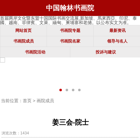
中国翰林书画院
首届两岸文化暨东盟十国国际书画交流展,新加坡、馬來西亞、印尼、泰
國、越南、菲律賓、文萊、緬甸、柬埔寨和老撾。以公布实文为准。
网站首页
书画院专题
最新资讯
书画院成员
书画院名家
领导与名人
书画院活动
投诉与建议
当前位置：
首页
>
画院成员
󰊒
姜三会-院士
浏览次数：1434