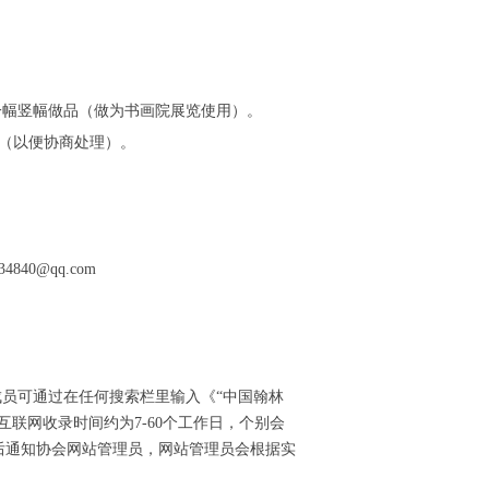
一幅竖幅做品（做为
书画院
展览使用）。
（以便协商处理）。
4840@qq.com
成员可通过在任何搜索栏里输入《“中国翰林
联网收录时间约为7-60个工作日，个别会
后通知协会网站管理员，网站管理员会根据实