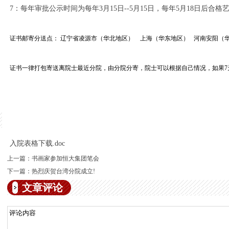
7：每年审批公示时间为每年3月15日--5月15日，每年5月18日后合
证书邮
寄分
送点：
辽宁省凌源市（华北地区） 上海（华东地区） 河南安阳（
证书一律打包寄送离院士最近分院，由分院分寄，院士可以根据自己情况，如果7
入院表格下载.doc
上一篇：
书画家参加恒大集团笔会
下一篇：
热烈庆贺台湾分院成立!
文章评论