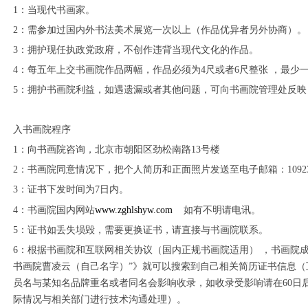
1：当现代书画家。
2：需参加过国内外书法美术展览一次以上（作品优异者另外协商）。
3：拥护现任执政党政府，不创作违背当现代文化的作品。
4：每五年上交
书画院
作品两幅，作品必须为4尺或者6尺整张 ，最少
5：拥护
书画院
利益，如遇遗漏或者其他问题，可向
书画院
管理处反映
入
书画院
程序
1：向
书画院
咨询，北京市朝阳区劲松南路13号楼
2：
书画院
同意情况下，把个人简历和正面照片发送至电子
邮箱：10923
3：证书下发时间为7日内。
4：
书画院
国内网站
www.zghlshyw.com
1
2
3
如有不明请电讯。
4
5：证书如丢失埙毁，需要更换证书，请直接与
书画院
联系。
6：
根据书画院
和互联网相关协议（国内正规
书画院
适用） ，
书画院
书画院
曹凌云（自己名字）”》就可以搜索到自己相关简历证书信息（互
员名与某知名品牌重名或者同名会影响收录，如收录受影响请在60日
际情况与相关部门进行技术沟通处理）。