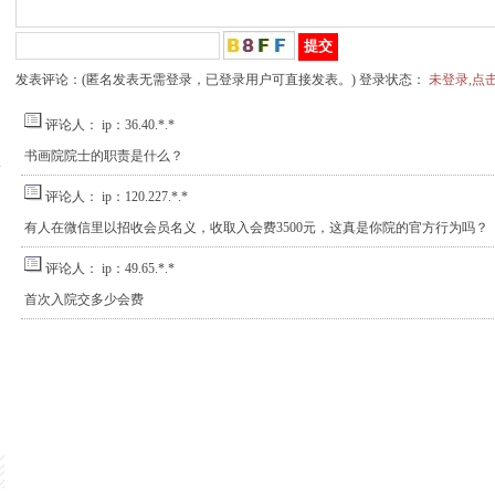
发表评论：(匿名发表无需登录，已登录用户可直接发表。) 登录状态：
未登录,点
评论人：
ip：36.40.*.*
书画院院士的职责是什么？
水
评论人：
ip：120.227.*.*
有人在微信里以招收会员名义，收取入会费3500元，这真是你院的官方行为吗？
评论人：
ip：49.65.*.*
首次入院交多少会费