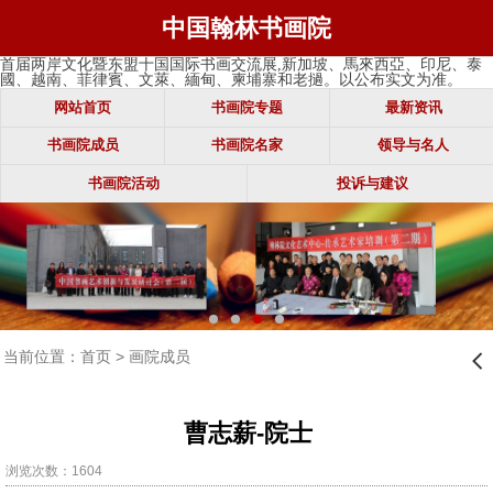
中国翰林书画院
首届两岸文化暨东盟十国国际书画交流展,新加坡、馬來西亞、印尼、泰
國、越南、菲律賓、文萊、緬甸、柬埔寨和老撾。以公布实文为准。
网站首页
书画院专题
最新资讯
书画院成员
书画院名家
领导与名人
书画院活动
投诉与建议
当前位置：
首页
>
画院成员
󰊒
曹志薪-院士
浏览次数：1604